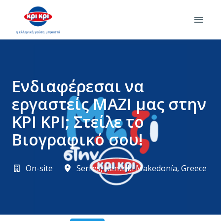
Skip
to
Homepage
content
Ενδιαφέρεσαι να
εργαστείς MAZI μας στην
ΚΡΙ ΚΡΙ; Στείλε το
Βιογραφικό σου!
On-site
Serres
,
Kentrikí Makedonía
,
Greece