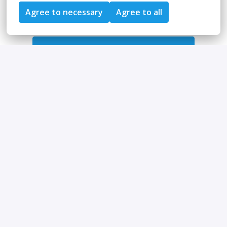
Agree to necessary
Agree to all
Apply
or
Apply with Indeed
unavailable
Update cookies
Share job