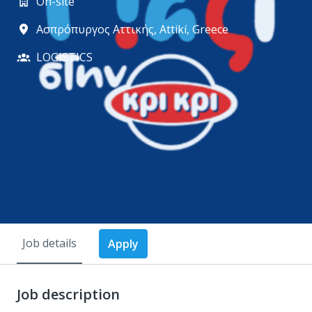
On-site
Aσπρόπυργος Αττικής
,
Attikí
,
Greece
LOGISTICS
Job details
Apply
Job description