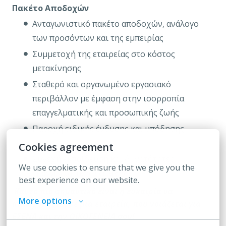
Πακέτο Αποδοχών
Ανταγωνιστικό πακέτο αποδοχών, ανάλογο
των προσόντων και της εμπειρίας
Συμμετοχή της εταιρείας στο κόστος
μετακίνησης
Σταθερό και οργανωμένο εργασιακό
περιβάλλον με έμφαση στην ισορροπία
επαγγελματικής και προσωπικής ζωής
Παροχή ειδικής ένδυσης και υπόδησης
εργασίας
Cookies agreement
Συνεχή εκπαίδευση και δυνατότητες
We use cookies to ensure that we give you the 
επαγγελματικής εξέλιξης
best experience on our website.
Και το πιο σημαντικό είναι η ευκαιρία να
More options
απασχοληθείς σε μια εταιρεία, που νοιάζεται για
ΕΣΕΝΑ και την ΟΙΚΟΓΕΝΕΙΑ σου!